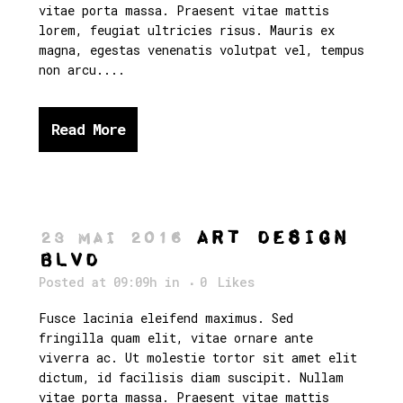
vitae porta massa. Praesent vitae mattis
lorem, feugiat ultricies risus. Mauris ex
magna, egestas venenatis volutpat vel, tempus
non arcu....
Read More
Art Design
23 Mai 2016
Blvd
Posted at 09:09h
in
0
Likes
Fusce lacinia eleifend maximus. Sed
fringilla quam elit, vitae ornare ante
viverra ac. Ut molestie tortor sit amet elit
dictum, id facilisis diam suscipit. Nullam
vitae porta massa. Praesent vitae mattis