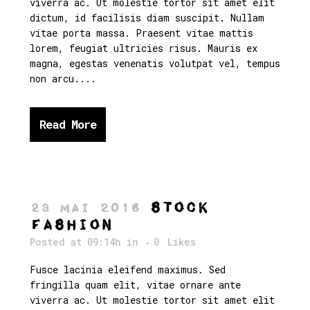
viverra ac. Ut molestie tortor sit amet elit
dictum, id facilisis diam suscipit. Nullam
vitae porta massa. Praesent vitae mattis
lorem, feugiat ultricies risus. Mauris ex
magna, egestas venenatis volutpat vel, tempus
non arcu....
Read More
Stock
23 Mai 2016
Fashion
Posted at 09:14h
in
0
Likes
Fusce lacinia eleifend maximus. Sed
fringilla quam elit, vitae ornare ante
viverra ac. Ut molestie tortor sit amet elit