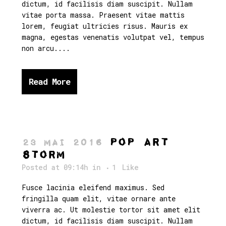
dictum, id facilisis diam suscipit. Nullam
vitae porta massa. Praesent vitae mattis
lorem, feugiat ultricies risus. Mauris ex
magna, egestas venenatis volutpat vel, tempus
non arcu....
Read More
Pop Art
23 Mai 2016
Storm
Posted at 09:14h
in
1
Like
Fusce lacinia eleifend maximus. Sed
fringilla quam elit, vitae ornare ante
viverra ac. Ut molestie tortor sit amet elit
dictum, id facilisis diam suscipit. Nullam